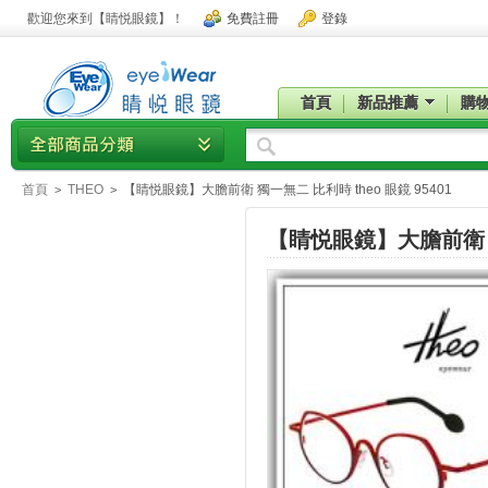
歡迎您來到【睛悦眼鏡】！
免費註冊
登錄
首頁
新品推薦
購
首頁
THEO
【睛悦眼鏡】大膽前衛 獨一無二 比利時 theo 眼鏡 95401
>
>
【睛悦眼鏡】大膽前衛 獨一