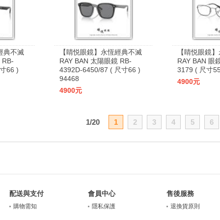
經典不滅
【睛悦眼鏡】永恆經典不滅
【睛悦眼鏡】
 RB-
RAY BAN 太陽眼鏡 RB-
RAY BAN 眼鏡
尺寸66 )
4392D-6450/87 ( 尺寸66 )
3179 ( 尺寸55
94468
4900元
4900元
1/20
1
2
3
4
5
6
配送與支付
會員中心
售後服務
購物需知
隱私保護
退換貨原則