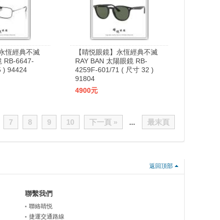
永恆經典不滅
【睛悦眼鏡】永恆經典不滅
 RB-6647-
RAY BAN 太陽眼鏡 RB-
 ) 94424
4259F-601/71 ( 尺寸 32 )
91804
4900元
7
8
9
10
下一頁 »
...
最末頁
返回頂部
聯繫我們
聯絡睛悦
捷運交通路線