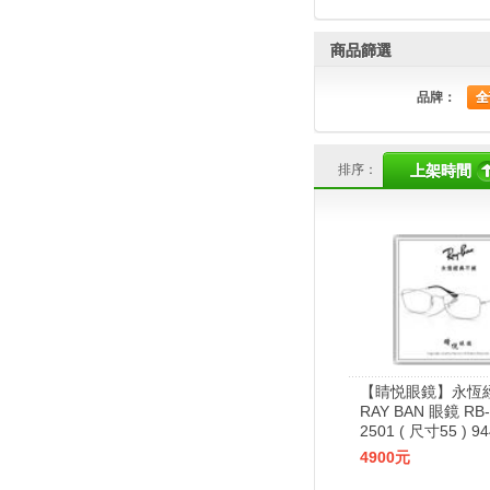
商品篩選
品牌：
全
排序：
上架時間
【睛悦眼鏡】永恆
RAY BAN 眼鏡 RB-
2501 ( 尺寸55 ) 9
4900元