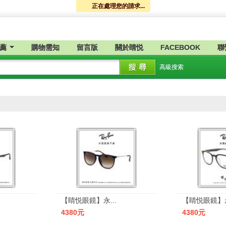
正在處理您的請求...
薦
購物需知
留言版
關於睛悦
FACEBOOK
聯
高級搜索
【睛悦眼鏡】永...
【睛悦眼鏡】永
4380元
4380元