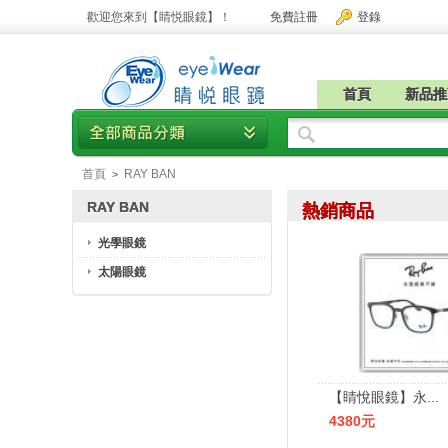
歡迎您來到【睛悦眼鏡】！
免費註冊
登錄
首頁
新品推
首頁
RAY BAN
>
RAY BAN
熱銷商品
光學眼鏡
太陽眼鏡
【睛悅眼鏡】永...
4380元