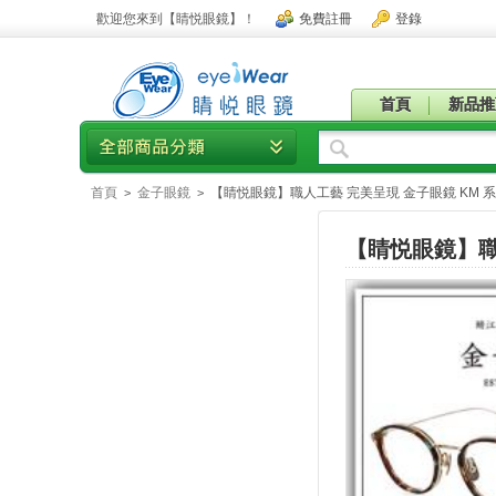
歡迎您來到【睛悦眼鏡】！
免費註冊
登錄
首頁
新品推
首頁
金子眼鏡
【睛悦眼鏡】職人工藝 完美呈現 金子眼鏡 KM 系列 KM
>
>
【睛悦眼鏡】職人工