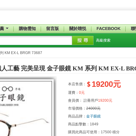
薦
購物需知
留言版
關於睛悦
FACEBOOK
聯
高級搜索
 EX-L BRGR 73687
藝 完美呈現 金子眼鏡 KM 系列 KM EX-L BRGR
19200元
本店售價：
運費：
0元
會員價：
註冊用戶
19200元
市場價格：
24000元
商品品牌：
金子眼鏡
商品點擊數：
1849
購買此商品可使用：
17500 積分