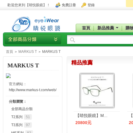
歡迎您來到【睛悦眼鏡】！
免費註冊
登錄
首頁
新品推薦
購
首頁
MARKUS T
MARKUS T
>
>
精品推薦
MARKUS T
官方網站：
http://www.markus-t.com/web/
分類瀏覽：
全部商品分類
【睛悦眼鏡】M...
【
T2系列
51
20800元
2
T3系列
97