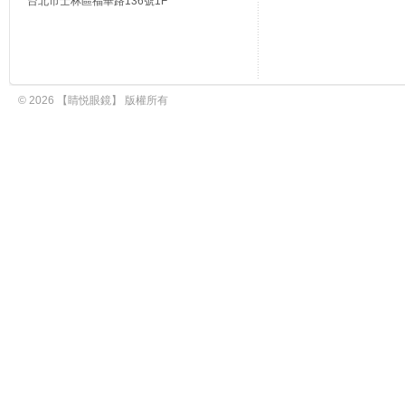
台北市士林區福華路136號1F
© 2026 【睛悦眼鏡】 版權所有