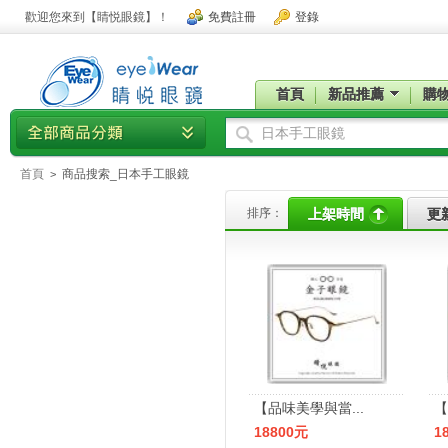
歡迎您來到【睛悦眼鏡】！
免費註冊
登錄
首頁
新品推薦
購
首頁
商品搜索_日本手工眼鏡
>
排序：
上架時間
更
【品味美學與當...
【
18800元
1